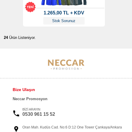
1.265,00 TL + KDV
Stok Sorunuz
24
Ürün Listeniyor.
Bize Ulaşın
Neccar Promosyon
BİZİ ARAYIN
0530 961 15 52
Oran Mah. Kudüs Cad. No:6 D:12 One Tower Çankaya/Ankara