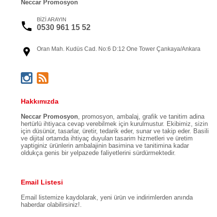
Neccar Promosyon
BİZİ ARAYIN
0530 961 15 52
Oran Mah. Kudüs Cad. No:6 D:12 One Tower Çankaya/Ankara
Hakkımızda
Neccar Promosyon
, promosyon, ambalaj, grafik ve tanitim adina
hertürlü ihtiyaca cevap verebilmek için kurulmustur. Ekibimiz, sizin
için düsünür, tasarlar, üretir, tedarik eder, sunar ve takip eder. Basili
ve dijital ortamda ihtiyaç duyulan tasarim hizmetleri ve üretim
yaptiginiz ürünlerin ambalajinin basimina ve tanitimina kadar
oldukça genis bir yelpazede faliyetlerini sürdürmektedir.
Email Listesi
Email listemize kaydolarak, yeni ürün ve indirimlerden anında
haberdar olabilirsiniz!.